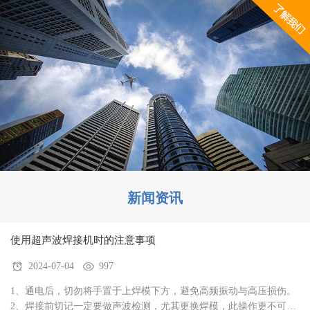
超声波焊接机，热熔焊接机，热板焊接机，塑料铆接机，旋
转摩擦机， 汽车车灯焊接机，塑料托盘焊接机,中空板折弯
机,毛细管网焊接机等具...
新闻资讯
使用超声波焊接机时的注意事项
2024-07-04
997
1、通电后，切勿将手置于上焊模下方，避免高频振动与高压损伤。
2、焊接前切记一定要做声波检测，尤其更换焊模，此操作更不可疏